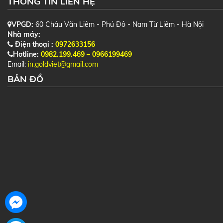
THÔNG TIN LIÊN HỆ
VPGD:
60 Châu Văn Liêm - Phú Đô - Nam Từ Liêm - Hà Nội
Nhà máy:
Điện thoại :
0972633156
Hotline:
0982.199.469 – 0966199469
Email:
in.goldviet@gmail.com
BẢN ĐỒ